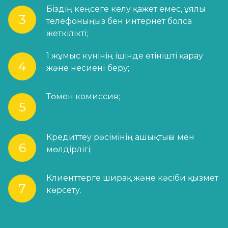
Біздің кеңсеге келу қажет емес, ұялы
телефоныңыз бен интернет болса
жеткілікті;
1 жұмыс күнінің ішінде өтінішті қарау
және несиенi беру;
Төмен комиссия;
Кредиттеу рәсімінің ашықтығы мен
мөлдірлігі;
Клиенттерге ширақ және кәсіби қызмет
көрсету.