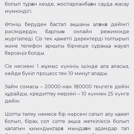
болып тұрған кезде, жоспарланбаған сауда жасау
мүмкіндігі.
Өтініш беруден бастап ақшаны алғанға дейінгі
рәсімдердің барлығы онлайн режимінде
жүргізіледі. Сіз тек қажетті деректерді толтырып
және телефон арқылы бірнеше сұраққа жауап
берсеңіз болды.
Сіз несиенi 1 жұмыс күнінің ішінде ала аласыз,
кейде бүкіл процесс тек 10 минут алады.
Займ сомасы – 20000-нан 180000 теңгеге дейін
құрайды, кредиттеу мерзімі – 10 күннен 25 күнге
дейін.
Шотты төлеу немесе бір нәрсені сатып алу қажет
болып, бірақ сол сәтте ақша жеткіліксіз болып
қалатын қиындықтарға мыңдаған адамдар тап