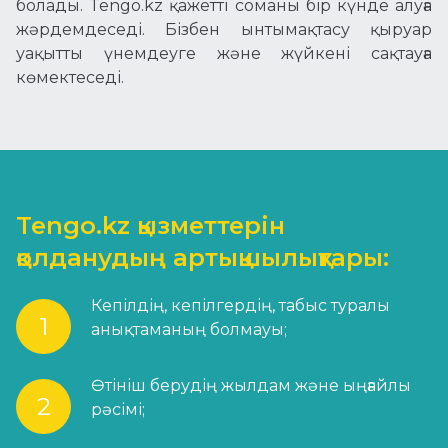
болады. Tengo.kz қажетті соманы бір күнде алуға
жәрдемдеседі. Бізбен ынтымақтасу қыруар
уақытты үнемдеуге және жүйкені сақтауға
көмектеседі.
Tengo.kz қызметтерін
қолданудың артықшылықтары:
Кепілдің, кепілгердің, табыс туралы
анықтаманың болмауы;
Өтініш берудің жылдам және ыңғайлы
рәсімі;