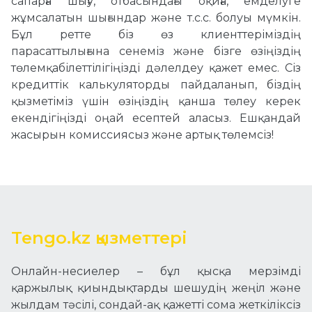
сапарға шығу, отбасындағы оқиға, емделуге
жұмсалатын шығындар және т.с.с. болуы мүмкін.
Бұл ретте біз өз клиенттеріміздің
парасаттылығына сенеміз және бізге өзіңіздің
төлемқабілеттілігіңізді дәлелдеу қажет емес. Сіз
кредиттік калькуляторды пайдаланып, біздің
қызметіміз үшін өзіңіздің қанша төлеу керек
екендігіңізді оңай есептей аласыз. Ешқандай
жасырын комиссиясыз және артық төлемсіз!
Tengo.kz қызметтері
Онлайн-несиелер – бұл қысқа мерзімді
қаржылық қиындықтарды шешудің жеңіл және
жылдам тәсілі, сондай-ақ қажетті сома жеткіліксіз