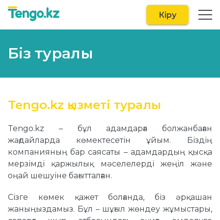
Кіру
Біз туралы
Tengo.kz қызметі туралы
Tengo.kz – бұл адамдарға болжанбаған
жағдайларда көмектесетін ұйым. Біздің
компанияның бар саясаты – адамдардың қысқа
мерзімді қаржылық мәселелерді жеңіл және
оңай шешуіне бағытталған.
Сізге көмек қажет болғанда, біз әрқашан
жаныңыздамыз. Бұл – шұғыл жөндеу жұмыстары,