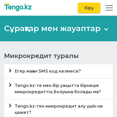
Кіру
Сұрақтар мен жауаптар
Микрокредит туралы
Микрокредит туралы
Қайтару туралы
Егер маған SMS код келмесе?
Басқа сұрақтар
Егер Сіз растау коды бар SMS хабарлама
Tengo.kz-те мен бір уақытта бірнеше
алмаған болсаңыз, онда «Cпам» бөлімін
микрокредиттiң болуына болады ма?
тексерген жөн. Сізге келесі қадамдар
IBAN дегеніміз не?
көмектеседі:
Бір уақытта сізде бірнеше микрокредиттiң
Tengo.kz-тен микрокредит алу үшін не
болуына болмайды, алайда Tengo.kz бар
Егер сізде Android операциялық жүйесі
қажет?
микрокредиттiң үстіне қосымша сома алу