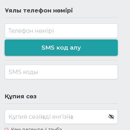
Ұялы телефон нөмірі
Телефон нөмірі
SMS код алу
SMS коды
Құпия сөз
Құпия сөзіңізді енгізіңіз
Кем дегенде 4 таңба