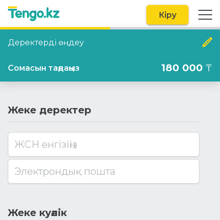
Кіру
Деректерді өңдеу
180 000
₸
Сомасын таңдаңыз
Жеке деректер
ЖСН енгізіңіз
Электрондық пошта
Жеке куәлік