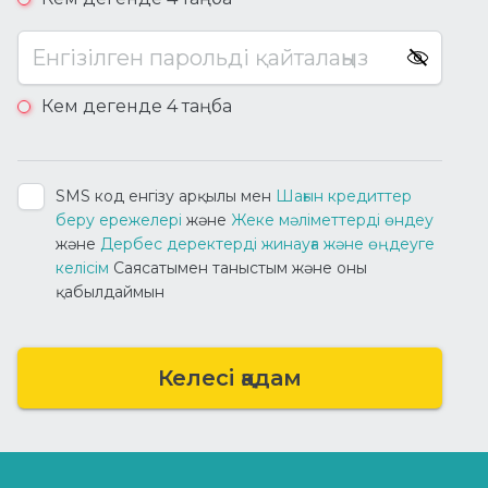
Енгізілген парольді қайталаңыз
Кем дегенде 4 таңба
SMS код енгізу арқылы мен
Шaғын кредиттер
беру ережелері
және
Жеке мәліметтерді өндеу
және
Дербес деректерді жинауға жəне өңдеуге
келісім
Саясатымен таныстым және оны
қабылдаймын
Келесі қадам