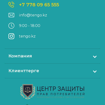
+7 778 09 65 555
info@tengo.kz
9:00 - 18:00
tengo.kz
Компания
Tengo.kz туралы
Клиенттерге
Байланыстар
Несиені қалай алуға болады
Баспасөз релиз
Несиені қалай өтеуге болады
Құжаттар