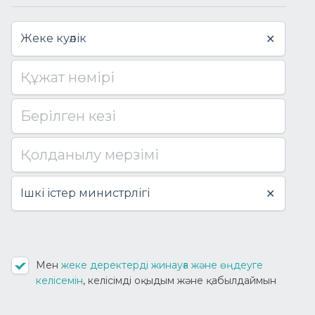
Жеке куәлік
✕
Құжат нөмірі
Берілген кезі
Қолданылу мерзімі
Ішкі істер министрлігі
✕
Мен
жеке деректерді жинауға және өңдеуге
келісемін
, келісімді оқыдым және қабылдаймын