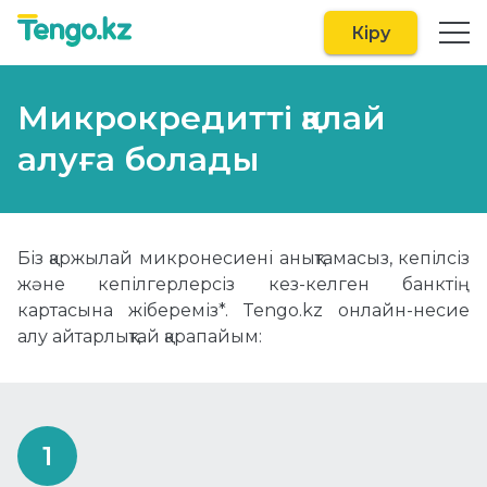
Кіру
Микрокредиттi қалай
алуға болады
Біз қаржылай микронесиенi анықтамасыз, кепілсіз
және кепілгерлерсіз кез-келген банктің
картасына жібереміз*. Tengo.kz онлайн-несие
алу айтарлықтай қарапайым: