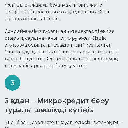
mail-ды оң жақтағы бағанға енгізіңіз және
Tengo.kz.-гі профильге өзіңіз үшін ыңғайлы
пароль ойлап табыңыз.
Сондай-ақ өзіңіз туралы анық деректерді енгізе
отырып, сауалнаманы толтыру қажет. Сіздің
атыңызға берілген, Қазақстанның* кез-келген
банкінің қолданыстағы банктік картасы міндетті
түрде болуы тиіс. Ол зейнетақы және жәрдемақы
төлеу үшін арналған болмауы тиіс.
3 қадам – Микрокредит беру
туралы шешімді күтіңіз
Енді біздің сервистен жауап күтесіз. Күту уақыты –