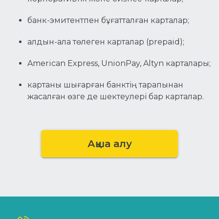
банк-эмитентпен бұғатталған карталар;
алдын-ала төлеген карталар (prepaid);
American Express, UnionPay, Altyn карталары;
картаны шығарған банктің тарапынан
жасалған өзге де шектеулері бар карталар.
Ақша алу