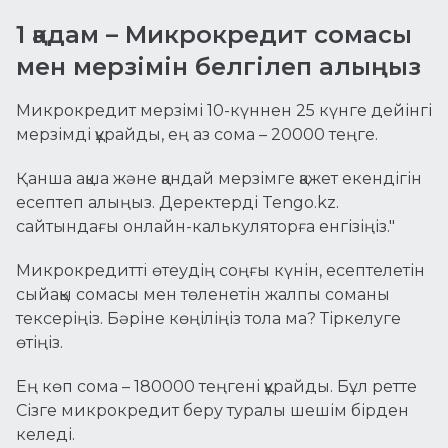
1 қадам – Микрокредит сомасы
мен мерзімін белгілеп алыңыз
Микрокредит мерзімі 10-күннен 25 күнге дейінгі
мерзімді құрайды, ең аз сома – 20000 теңге.
Қанша ақша және қандай мерзімге қажет екендігін
есептеп алыңыз. Деректерді Tengo.kz.
сайтындағы онлайн-калькуляторға енгізіңіз."
Микрокредиттi өтеудің соңғы күнін, есептелетін
сыйақы сомасы мен төленетін жалпы соманы
тексеріңіз. Бәріне көңіліңіз тола ма? Тіркелуге
өтіңіз.
Ең көп сома – 180000 теңгені құрайды. Бұл ретте
Сізге микрокредит беру туралы шешім бірден
келеді.