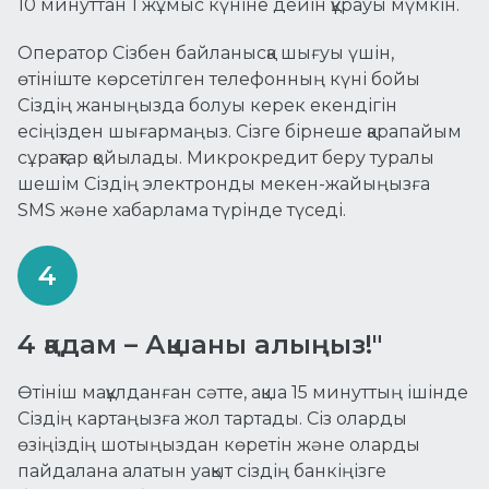
10 минуттан 1 жұмыс күніне дейін құрауы мүмкін.
Оператор Сізбен байланысқа шығуы үшін,
өтініште көрсетілген телефонның күні бойы
Сіздің жаныңызда болуы керек екендігін
есіңізден шығармаңыз. Сізге бірнеше қарапайым
сұрақтар қойылады. Микрокредит беру туралы
шешім Сіздің электронды мекен-жайыңызға
SMS және хабарлама түрінде түседі.
4 қадам – Ақшаны алыңыз!"
Өтініш мақұлданған сәтте, ақша 15 минуттың ішінде
Сіздің картаңызға жол тартады. Сіз оларды
өзіңіздің шотыңыздан көретін және оларды
пайдалана алатын уақыт сіздің банкіңізге