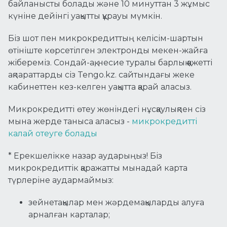
байланысты болады және 10 минуттан 3 жұмыс
күніне дейінгі уақытты құрауы мүмкін.
Біз шот пен микрокредиттың келісім-шартын
өтініште көрсетілген электронды мекен-жайға
жібереміз. Сондай-ақ, несие туралы барлық қажетті
ақпараттарды сіз Tengo.kz. сайтындағы жеке
кабинеттен кез-келген уақытта қарай аласыз.
Микрокредиттi өтеу жөніндегі нұсқаулықпен сіз
мына жерде таныса аласыз -
микрокредитті
калай отеуге болады
* Ерекшелікке назар аударыңыз! Біз
микрокредиттік қаражатты мынадай карта
түрлеріне аудармаймыз:
зейнетақылар мен жәрдемақыларды алуға
арналған карталар;