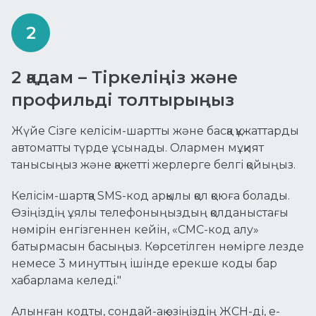
2 қадам – Тіркеліңіз және
профильді толтырыңыз
Жүйе Сізге келісім-шартты және басқа құжаттарды
автоматты түрде ұсынады. Олармен мұқият
танысыңыз және қажетті жерлерге белгі қойыңыз.
Келісім-шартқа SMS-код арқылы қол қоюға болады.
Өзіңіздің ұялы телефоныңыздың қолданыстағы
нөмірін енгізгеннен кейін, «СМС-код алу»
батырмасын басыңыз. Көрсетілген нөмірге лезде
немесе 3 минуттың ішінде ерекше коды бар
хабарлама келеді."
Алынған кодты, сондай-ақ өзіңіздің ЖСН-ді, e-