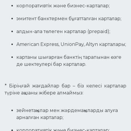
корпоративтік және бизнес-карталар;
эмитент банктермен бұғатталған карталар;
алдын-ала төлеген карталар (prepaid);
American Express, UnionPay, Altyn карталары;
картаны шығарған банктің тарапынан өзге
де шектеулері бар карталар.
* Біріңғай жағдайлар бар – біз келесі карталар
түріне ақшаны жібере алмаймыз:
зейнетақылар мен жәрдемақыларды алуға
арналған карталар;
корпоративтік және бизнес-карталар;