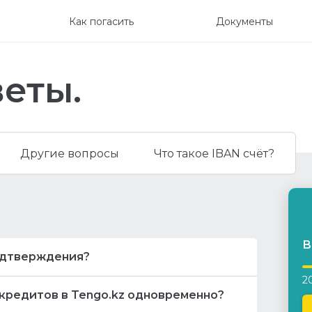
Как погасить
Документы
еты.
Другие вопросы
Что такое IBAN счёт?
В
подтверждения?
2
одом подтверждения, то желательно
окредитов в Tengo.kz одновременно?
ут следующие действия:
Д