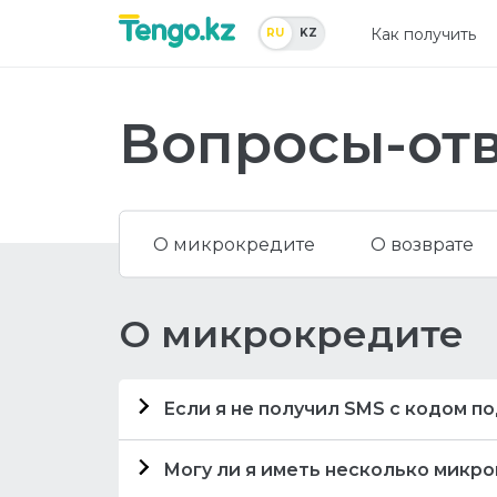
Как получить
RU
KZ
Вопросы-отв
О микрокредите
О возврате
О микрокредите
Если я не получил SMS с кодом 
Если Вы не получили SMS с к
Могу ли я иметь несколько микр
проверить папку спам. Вам помог